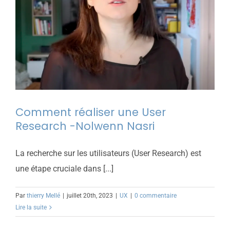
Comment réaliser une User
Research -Nolwenn Nasri
La recherche sur les utilisateurs (User Research) est
une étape cruciale dans [...]
Par
thierry Mellé
|
juillet 20th, 2023
|
UX
|
0 commentaire
Lire la suite