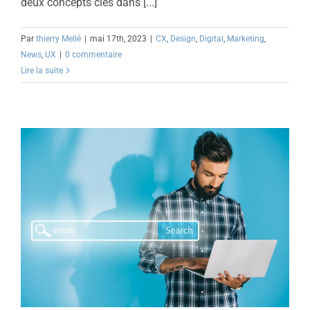
deux concepts clés dans [...]
Par
thierry Mellé
|
mai 17th, 2023
|
CX
,
Design
,
Digital
,
Marketing
,
News
,
UX
|
0 commentaire
Lire la suite